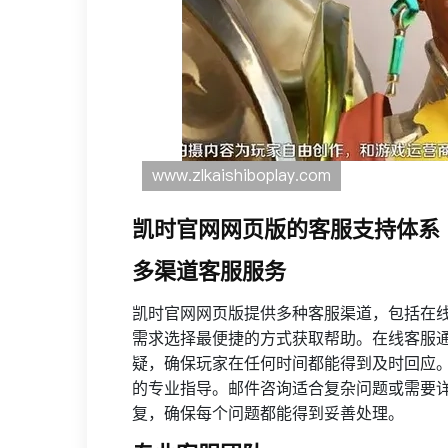
凯时官网网页版的客服支持体系
多渠道客服服务
凯时官网网页版提供多种客服渠道，包括在
需求选择最便捷的方式获取帮助。在线客服通
疑，确保玩家在任何时间都能得到及时回应
的专业指导。邮件咨询适合复杂问题或需要
复，确保每个问题都能得到妥善处理。