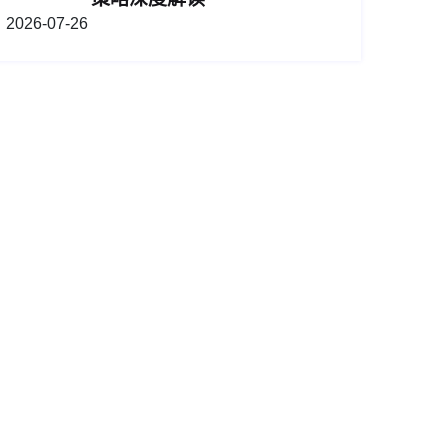
2026-07-26