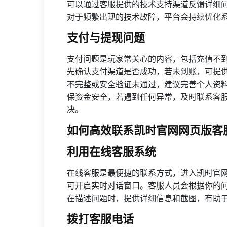
可以通过客服提供的技术支持渠道反馈详细
对于频繁出现的技术故障，平台会持续优化
支付与提现问题
支付问题是玩家常关心的内容，包括充值不
先确认支付渠道是否成功，若未到账，可提
不完整或安全验证未通过，建议完善个人资
保资金安全，若遇到任何异常，及时联系客
决。
如何高效联系凯时官网网页版客
利用在线客服系统
在线客服是最便捷的联系方式，进入凯时官网
可开启实时对话窗口。客服人员会根据你的
在描述问题时，提供详细信息和截图，有助
拨打客服电话