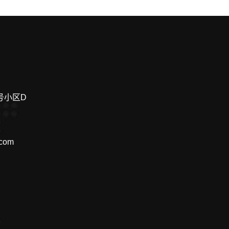
号小区D
.com