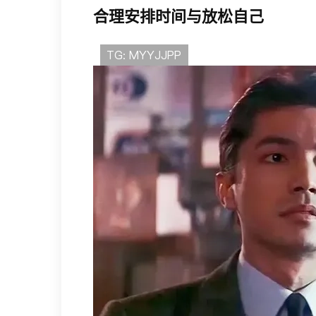
合理安排时间与放松自己