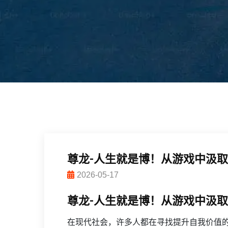
尊龙-人生就是博！从游戏中汲
2026-05-17
尊龙-人生就是博！从游戏中汲
在现代社会，许多人都在寻找提升自我价值