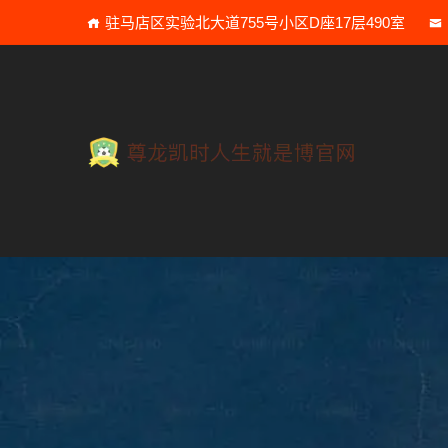
驻马店区实验北大道755号小区D座17层490室