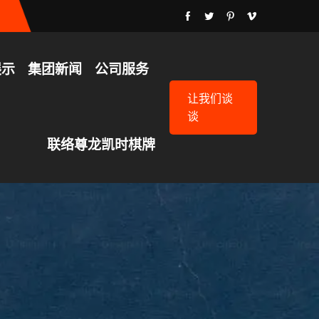
展示
集团新闻
公司服务
让我们谈
谈
联络
尊龙凯时棋牌