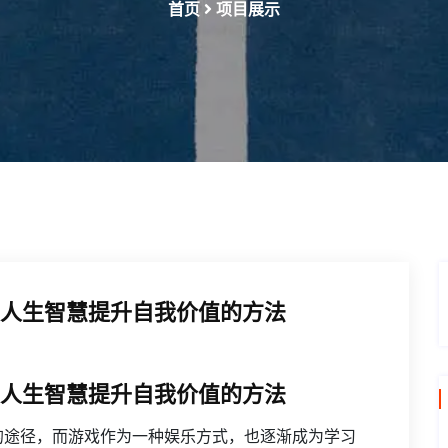
首页
项目展示
取人生智慧提升自我价值的方法
取人生智慧提升自我价值的方法
的途径，而游戏作为一种娱乐方式，也逐渐成为学习