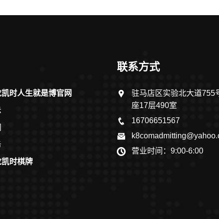
联系方式
龙凯时人生就是博官网
驻马店区实验北大道755
座17层490室
示
16706651567
闻
k8comadmitting@yahoo
务
营业时间：9:00-6:00
龙凯时棋牌