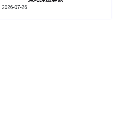
2026-07-26