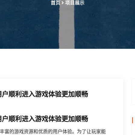
首页
项目展示
用户顺利进入游戏体验更加顺畅
用户顺利进入游戏体验更加顺畅
供丰富的游戏资源和优质的用户体验。为了让玩家能