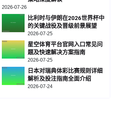
2026-07-26
比利时与伊朗在2026世界杯中
的关键战役及晋级前景展望
2026-07-25
星空体育平台官网入口常见问
题及快速解决方案指南
2026-07-25
日本对瑞典体彩比赛规则详细
解析及投注指南全面介绍
2026-07-24