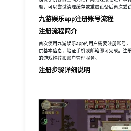
题，可以尝试清理缓存或重启设备后再次尝
九游娱乐app注册账号流程
注册流程简介
首次使用九游娱乐app的用户需要注册账号
供基本信息，验证手机或邮箱即可完成。注
的游戏推荐和账户管理服务。
注册步骤详细说明