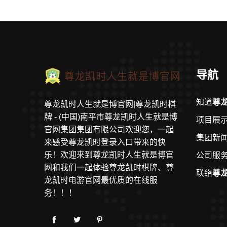
导航
知道
尊
尊龙凯时人生就是博官网|尊龙凯时棋
牌 - (中国)南平市尊龙凯时人生就是博
项目展
官网集团集团有限公司欢迎您，一起
集团新
来感受尊龙凯时登录入口带来的快
乐！欢迎来到尊龙凯时人生就是博官
公司服
网和我们一起体验尊龙凯时棋牌、尊
联络
尊
龙凯时电游官网最优质的在线服
务！！！