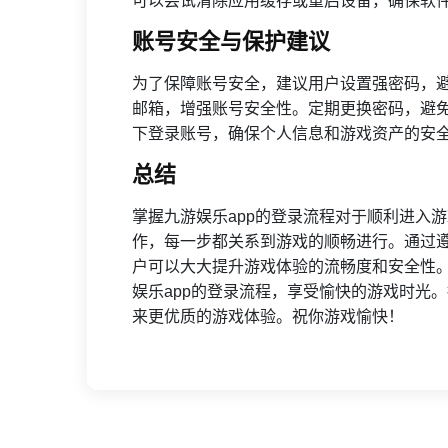
可以尝试清除应用缓存或重启设备，确保软
账号安全与保护建议
为了保障账号安全，建议用户设置强密码，
邮箱，增强账号安全性。定期更换密码，避
下登录账号，确保个人信息和游戏资产的安
总结
掌握九游娱乐app的登录流程对于顺利进入
作，每一步都关系到游戏的顺畅进行。通过
户可以大大提升游戏体验的流畅度和安全性
娱乐app的登录流程，享受愉快的游戏时光
来更优质的游戏体验。祝你游戏愉快！