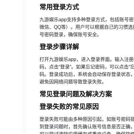
常用登录方式
九游娱乐app支持多种登录方式，包括账号
微信、QQ等）。用户可以根据自己的习惯
号密码登录，确保账号安全。
登录步骤详解
打开九游娱乐app，进入登录界面。输入注
码，点击“登录”。如果忘记密码，可以点击“
码。登录成功后，系统会自动保存登录状态
避免因网络问题导致登录失败。
常见登录问题及解决方案
登录失败的常见原因
登录失败可能由多种原因引起，如账号密码
到登录问题时，首先确认账号信息是否正确