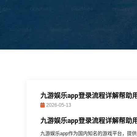
九游娱乐app登录流程详解帮助
2026-05-13
九游娱乐app登录流程详解帮助
九游娱乐app作为国内知名的游戏平台，提