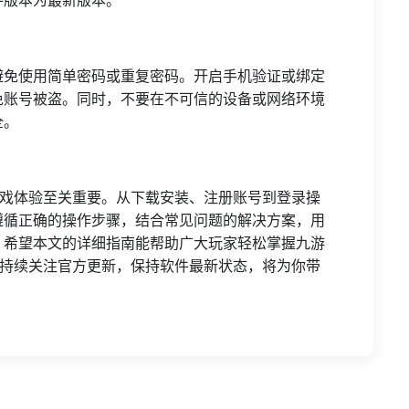
件版本为最新版本。
避免使用简单密码或重复密码。开启手机验证或绑定
免账号被盗。同时，不要在不可信的设备或网络环境
全。
游戏体验至关重要。从下载安装、注册账号到登录操
遵循正确的操作步骤，结合常见问题的解决方案，用
。希望本文的详细指南能帮助广大玩家轻松掌握九游
。持续关注官方更新，保持软件最新状态，将为你带