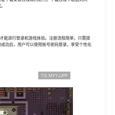
试。
，才能进行登录和游戏体验。注册流程简单，只需提
册成功后，用户可以使用账号密码登录，享受个性化