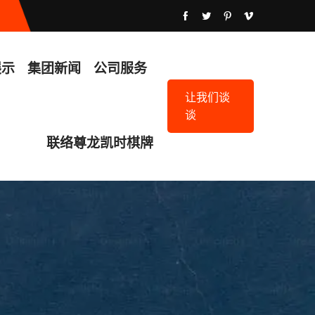
展示
集团新闻
公司服务
让我们谈
谈
联络
尊龙凯时棋牌